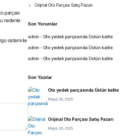
Orijinal Oto Parçası Satış Pazarı
to parçası
Bu nedenle
Son Yorumlar
15%
admin
-
Oto yedek parçasında Üstün kalite
rgo sistemi ile
admin
-
Oto yedek parçasında Üstün kalite
admin
-
Oto yedek parçasında Üstün kalite
Son Yazılar
Oto yedek parçasında Üstün kalite
Mayıs 20, 2025
DİREKSİYON SARGISI AIRB
ZEMBEREGİ MEGAN IV
255545857R SAGEMFRANS
1.500,00
₺
Orijinal Oto Parçası Satış Pazarı
1.750,00
₺
Mayıs 20, 2025
Tüm indirimli ürünleri görü