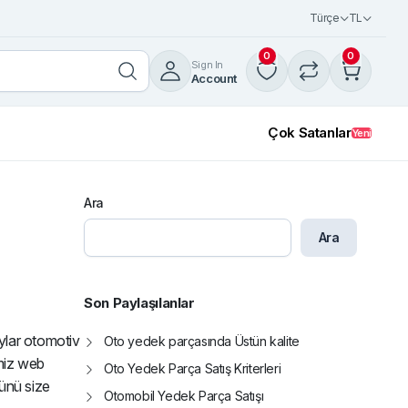
Türçe
TL
0
0
Sign In
Account
Çok Satanlar
Yeni
Ara
18%
Ara
77363952 LİNEA PUNTO SİLECEK
MOTORU İTHAL
Son Paylaşılanlar
1.450,00
₺
1.750,00
₺
aylar otomotiv
Oto yedek parçasında Üstün kalite
imiz web
Oto Yedek Parça Satış Kriterleri
rünü size
Otomobil Yedek Parça Satışı