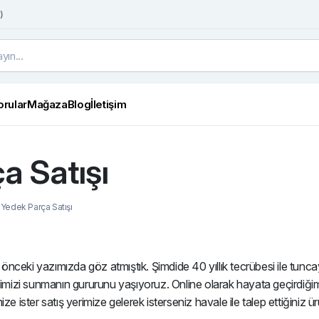
)
orular
Mağaza
Blog
İletişim
a Satışı
Yedek Parça Satışı
önceki yazımızda göz atmıştık. Şimdide 40 yıllık tecrübesi ile tunc
imizi sunmanın gururunu yaşıyoruz. Online olarak hayata geçirdiğ
mize ister satış yerimize gelerek isterseniz havale ile talep ettiğiniz ü