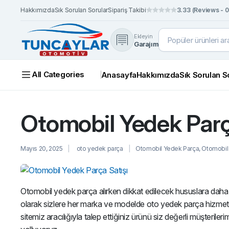
Hakkımızda
Sık Sorulan Sorular
Sipariş Takibi
3.33 (Reviews - 0
Ekleyin
Garajım
All Categories
Anasayfa
Hakkımızda
Sık Sorulan S
Otomobil Yedek Parç
Mayıs 20, 2025
oto yedek parça
Otomobil Yedek Parça
,
Otomobil 
Otomobil yedek parça alırken dikkat edilecek hususlara daha 
olarak sizlere her marka ve modelde oto yedek parça hizmet
sitemiz aracılığıyla talep ettiğiniz ürünü siz değerli müşterileri