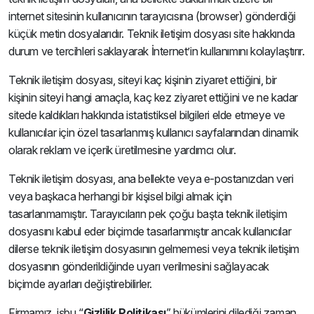
internet sitesinin kullanıcının tarayıcısına (browser) gönderdiği
küçük metin dosyalarıdır. Teknik iletişim dosyası site hakkında
durum ve tercihleri saklayarak İnternet’in kullanımını kolaylaştırır.
Teknik iletişim dosyası, siteyi kaç kişinin ziyaret ettiğini, bir
kişinin siteyi hangi amaçla, kaç kez ziyaret ettiğini ve ne kadar
sitede kaldıkları hakkında istatistiksel bilgileri elde etmeye ve
kullanıcılar için özel tasarlanmış kullanıcı sayfalarından dinamik
olarak reklam ve içerik üretilmesine yardımcı olur.
Teknik iletişim dosyası, ana bellekte veya e-postanızdan veri
veya başkaca herhangi bir kişisel bilgi almak için
tasarlanmamıştır. Tarayıcıların pek çoğu başta teknik iletişim
dosyasını kabul eder biçimde tasarlanmıştır ancak kullanıcılar
dilerse teknik iletişim dosyasının gelmemesi veya teknik iletişim
dosyasının gönderildiğinde uyarı verilmesini sağlayacak
biçimde ayarları değiştirebilirler.
Firmamız, işbu “
Gizlilik Politikası
” hükümlerini dilediği zaman