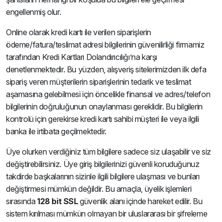
engellenmiş olur.
Online olarak kredi kartı ile verilen siparişlerin
ödeme/fatura/teslimat adresi bilgilerinin güvenilirliği firmamiz
tarafından Kredi Kartları Dolandırıcılığı’na karşı
denetlenmektedir. Bu yüzden, alışveriş sitelerimizden ilk defa
sipariş veren müşterilerin siparişlerinin tedarik ve teslimat
aşamasına gelebilmesi için öncelikle finansal ve adres/telefon
bilgilerinin doğruluğunun onaylanması gereklidir. Bu bilgilerin
kontrolü için gerekirse kredi kartı sahibi müşteri ile veya ilgili
banka ile irtibata geçilmektedir.
Üye olurken verdiğiniz tüm bilgilere sadece siz ulaşabilir ve siz
değiştirebilirsiniz. Üye giriş bilgilerinizi güvenli koruduğunuz
takdirde başkalarının sizinle ilgili bilgilere ulaşması ve bunları
değiştirmesi mümkün değildir. Bu amaçla, üyelik işlemleri
sırasında
128 bit SSL
güvenlik alanı içinde hareket edilir. Bu
sistem kırılması mümkün olmayan bir uluslararası bir şifreleme