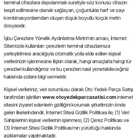
terminal cihazlara depolanmak suretiyle söz konusu cihazın
tespit edilmesine olanak sağlayan, çoğunlukla harf ve sayı
kombinasyonlarından oluşan düşük boyutlu küçük metin
dosyasıdır.
İşbu Çerezlere Yönelik Aydınlatma Metni’nin amacı, İnternet
Sitemizde kullanılan çerezlerin terminal cihazlarınıza
yerleştirilmesi aracılığıyla otomatik yolla elde edilen kişisel
verilerinizin işlenmesine ilişkin olarak, hangi amaçlarla hangi tür
çerezleri kullandığımız ve bu çerezleri nasıl yönetebileceğiniz
hakkında sizlere bilgi vermektir.
Kişisel verileriniz; veri sorumlusu olarak Oto Yedek Parça Satışı
tarafından işletilen
www.otoyedekparcasatisi.com
internet
sitesini ziyaret edenlerin gizliliğini korumak şirketimizin önde
gelen ilkelerindendir. İnternet Sitesi Gizlilik Politikası ile; (1) Veri
Sahiplerinin kişisel verilerinin işlenmesi, (2) Çerez Politikası ve
(3) İnternet Sitesi Gizlilik Politikası’nın yürürlüğü hakkında
açıklamalar yapılmaktadır.