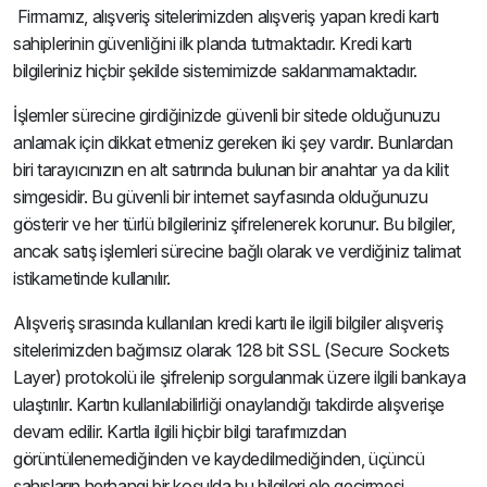
Firmamız, alışveriş sitelerimizden alışveriş yapan kredi kartı
sahiplerinin güvenliğini ilk planda tutmaktadır. Kredi kartı
bilgileriniz hiçbir şekilde sistemimizde saklanmamaktadır.
İşlemler sürecine girdiğinizde güvenli bir sitede olduğunuzu
anlamak için dikkat etmeniz gereken iki şey vardır. Bunlardan
biri tarayıcınızın en alt satırında bulunan bir anahtar ya da kilit
simgesidir. Bu güvenli bir internet sayfasında olduğunuzu
gösterir ve her türlü bilgileriniz şifrelenerek korunur. Bu bilgiler,
ancak satış işlemleri sürecine bağlı olarak ve verdiğiniz talimat
istikametinde kullanılır.
Alışveriş sırasında kullanılan kredi kartı ile ilgili bilgiler alışveriş
sitelerimizden bağımsız olarak 128 bit SSL (Secure Sockets
Layer) protokolü ile şifrelenip sorgulanmak üzere ilgili bankaya
ulaştırılır. Kartın kullanılabilirliği onaylandığı takdirde alışverişe
devam edilir. Kartla ilgili hiçbir bilgi tarafımızdan
görüntülenemediğinden ve kaydedilmediğinden, üçüncü
şahısların herhangi bir koşulda bu bilgileri ele geçirmesi