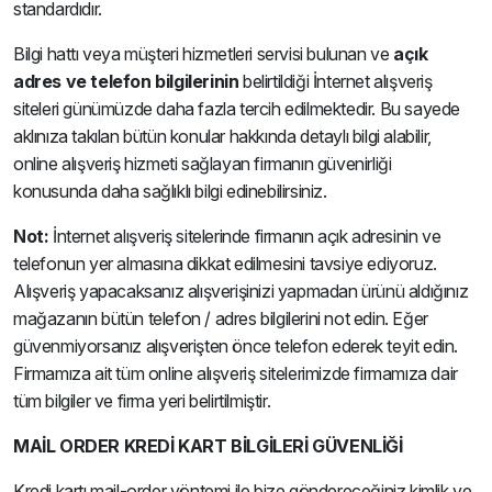
standardıdır.
Bilgi hattı veya müşteri hizmetleri servisi bulunan ve
açık
adres ve telefon bilgilerinin
belirtildiği İnternet alışveriş
siteleri günümüzde daha fazla tercih edilmektedir. Bu sayede
aklınıza takılan bütün konular hakkında detaylı bilgi alabilir,
online alışveriş hizmeti sağlayan firmanın güvenirliği
konusunda daha sağlıklı bilgi edinebilirsiniz.
Not:
İnternet alışveriş sitelerinde firmanın açık adresinin ve
telefonun yer almasına dikkat edilmesini tavsiye ediyoruz.
Alışveriş yapacaksanız alışverişinizi yapmadan ürünü aldığınız
mağazanın bütün telefon / adres bilgilerini not edin. Eğer
güvenmiyorsanız alışverişten önce telefon ederek teyit edin.
Firmamıza ait tüm online alışveriş sitelerimizde firmamıza dair
tüm bilgiler ve firma yeri belirtilmiştir.
MAİL ORDER KREDİ KART BİLGİLERİ GÜVENLİĞİ
Kredi kartı mail-order yöntemi ile bize göndereceğiniz kimlik ve