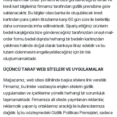
kredi kart bilgileriniz firmamız tarafından gizlilik prensibine göre
saklanacaktır. Bu bilgiler olası banka ile oluşubilecek kredi
kartından para çekim itirazlarına karşı 60 gün süre ile bekletilip
daha sonrasında imha edilmektedir. Sipariş ettiğiniz ürünlerin
bedeli karşılığında bize göndereceğiniz tarafınızdan onaylı mail-
order formu bedeli dışında herhangi bir bedelin kartınızdan
çekilmesi halinde doğal olarak bankaya itiraz edebilir ve bu
tutarın ödenmesini engelleyebileceğiniz için bir risk
oluşturmamaktadır.
ÜÇÜNCÜ TARAF WEB SİTELERİ VE UYGULAMALAR
Mağazamız, web sitesi dâhilinde başka sitelere link verebilir.
Firmamız, bu linkler vasıtasıyla erişilen sitelerin gizlilik
uygulamaları ve içeriklerine yönelik herhangi bir sorumluluk
taşımamaktadır. Firmamıza ait sitede yayınlanan reklamlar,
reklamcılık yapan iş ortaklarımız aracılığı ile kullanıcılarımıza
dağıtılır. İş bu sözleşmedeki Gizlilik Politikası Prensipleri, sadece