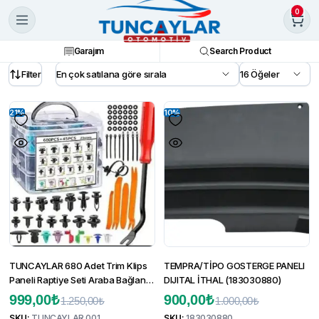
0
Garajım
Search Product
Filter
21%
10%
TUNCAYLAR 680 Adet Trim Klips
TEMPRA/TİPO GOSTERGE PANELI
Paneli Raptiye Seti Araba Bağlantı
DIJITAL İTHAL (183030880)
Elemanları Kapı Döşeme
Orijinal
Şu
Orijinal
Şu
999,00
₺
900,00
₺
1.250,00
₺
1.000,00
₺
Tamponları
SKU:
TUNCAYLAR 001
SKU:
183030880