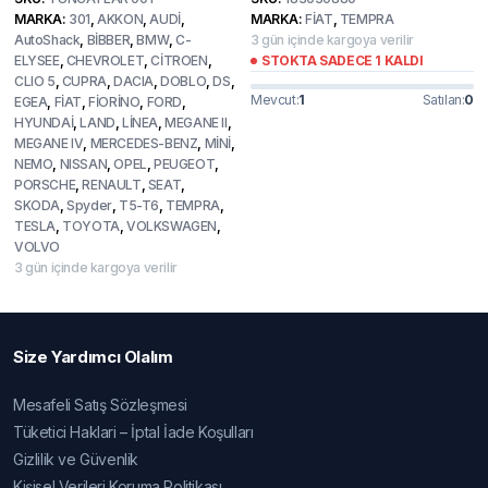
fiyat:
andaki
fiyat:
andaki
MARKA:
301
,
AKKON
,
AUDİ
,
MARKA:
FİAT
,
TEMPRA
1.250,00₺.
fiyat:
1.000,00₺
fiyat:
AutoShack
,
BİBBER
,
BMW
,
C-
3 gün içinde kargoya verilir
ELYSEE
,
CHEVROLET
,
CİTROEN
,
STOKTA SADECE 1 KALDI
999,00₺.
900,00₺.
CLIO 5
,
CUPRA
,
DACIA
,
DOBLO
,
DS
,
Mevcut:
1
Satılan:
0
EGEA
,
FİAT
,
FİORİNO
,
FORD
,
HYUNDAİ
,
LAND
,
LİNEA
,
MEGANE II
,
MEGANE IV
,
MERCEDES-BENZ
,
MİNİ
,
NEMO
,
NISSAN
,
OPEL
,
PEUGEOT
,
PORSCHE
,
RENAULT
,
SEAT
,
SKODA
,
Spyder
,
T5-T6
,
TEMPRA
,
TESLA
,
TOYOTA
,
VOLKSWAGEN
,
VOLVO
3 gün içinde kargoya verilir
Size Yardımcı Olalım
Mesafeli Satış Sözleşmesi
Tüketici Haklari – İptal İade Koşulları
Gizlilik ve Güvenlik
Kişisel Verileri Koruma Politikası