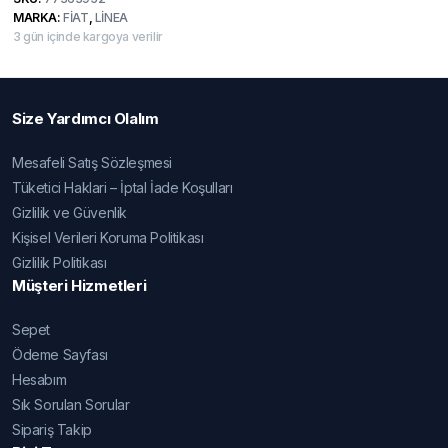
fiyat:
andaki
MARKA:
FİAT
,
LİNEA
1.750,00₺.
fiyat:
3 gün içinde kargoya verilir
1.450,00₺.
Size Yardımcı Olalım
Mesafeli Satış Sözleşmesi
Tüketici Haklari – İptal İade Koşulları
Gizlilik ve Güvenlik
Kişisel Verileri Koruma Politikası
Gizlilik Politikası
Müşteri Hizmetleri
Sepet
Ödeme Sayfası
Hesabım
Sık Sorulan Sorular
Sipariş Takip