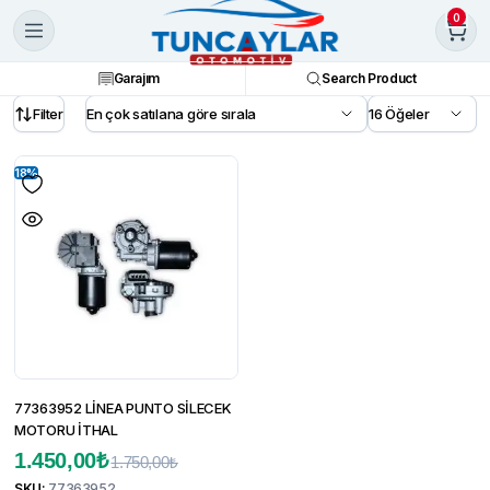
0
Garajım
Search Product
Filter
18%
77363952 LİNEA PUNTO SİLECEK
MOTORU İTHAL
Orijinal
Şu
1.450,00
₺
1.750,00
₺
SKU:
77363952