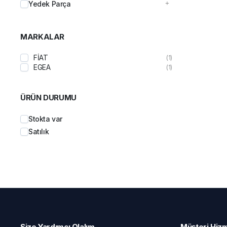
Yedek Parça
MARKALAR
FİAT
(1)
EGEA
(1)
ÜRÜN DURUMU
Stokta var
Satılık
Size Yardımcı Olalım
Müşteri Hizm