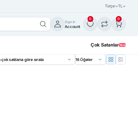
Türçe
TL
0
0
Sign In
Account
Çok Satanlar
Yeni
18%