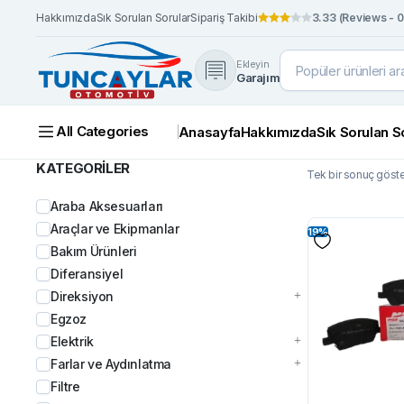
Hakkımızda
Sık Sorulan Sorular
Sipariş Takibi
3.33 (Reviews - 0
Ekleyin
Garajım
All Categories
Anasayfa
Hakkımızda
Sık Sorulan S
KATEGORİLER
Tek bir sonuç göster
Araba Aksesuarları
Araçlar ve Ekipmanlar
19%
Bakım Ürünleri
Diferansiyel
Direksiyon
Egzoz
Elektrik
Farlar ve Aydınlatma
Filtre