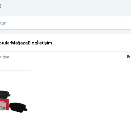
)
orular
Mağaza
Blog
İletişim
iliyor