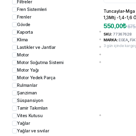
Filtreler
Fren Sistemleri
Tuncaylar-Mga
Frenler
1,3Mtj -1,4-1,6 
77367628
Gövde
550,00
₺
675
Kaporta
SKU:
77367628
Klima
MARKA:
EGEA
,
FİA
3 gün içinde kargoy
Lastikler ve Jantlar
Motor
Motor Soğutma Sistemi
Motor Yağı
Motor Yedek Parça
Rulmanlar
Şanziman
Süspansiyon
Tamir Takımları
Vites Kutusu
Yağlar
Yağlar ve sıvılar