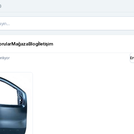
)
orular
Mağaza
Blog
İletişim
iliyor