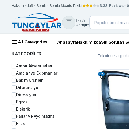
Hakkımızda
Sık Sorulan Sorular
Sipariş Takibi
3.33 (Reviews - 0
Ekleyin
Garajım
All Categories
Anasayfa
Hakkımızda
Sık Sorulan S
KATEGORİLER
Tek bir sonuç göster
Araba Aksesuarları
Araçlar ve Ekipmanlar
15%
Bakım Ürünleri
Diferansiyel
Direksiyon
Egzoz
Elektrik
Farlar ve Aydınlatma
Filtre