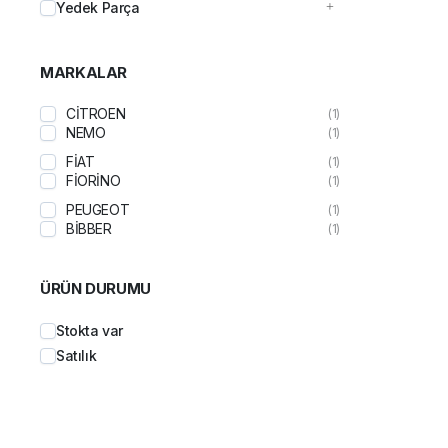
Yedek Parça
MARKALAR
CİTROEN
(1)
NEMO
(1)
FİAT
(1)
FİORİNO
(1)
PEUGEOT
(1)
BİBBER
(1)
ÜRÜN DURUMU
Stokta var
Satılık