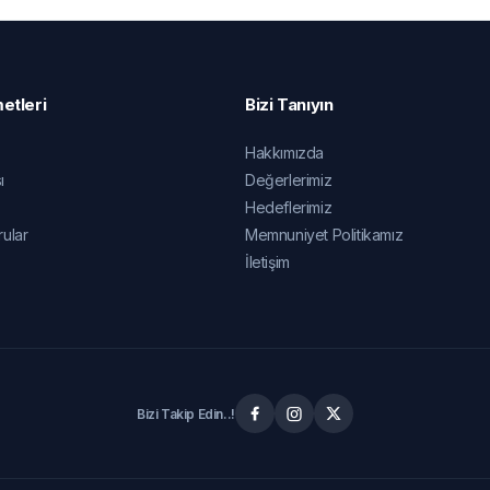
etleri
Bizi Tanıyın
Hakkımızda
ı
Değerlerimiz
Hedeflerimiz
rular
Memnuniyet Politikamız
İletişim
Bizi Takip Edin..!