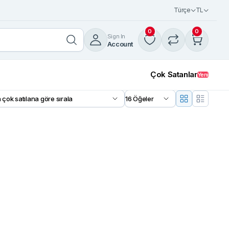
Türçe
TL
0
0
Sign In
Account
Çok Satanlar
Yeni
18%