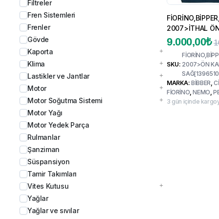
Filtreler
Fren Sistemleri
FİORİNO,BİPPE
Frenler
2007>İTHAL ÖN
1396510080
Gövde
9.000,00
₺
1
Kaporta
FİORİNO,BİP
Klima
SKU:
2007>ÖN KA
SAĞ[1396510
Lastikler ve Jantlar
MARKA:
BİBBER
,
C
Motor
FİORİNO
,
NEMO
,
P
Motor Soğutma Sistemi
3 gün içinde kargoy
Motor Yağı
Motor Yedek Parça
Rulmanlar
Şanziman
Süspansiyon
Tamir Takımları
Vites Kutusu
Yağlar
Yağlar ve sıvılar