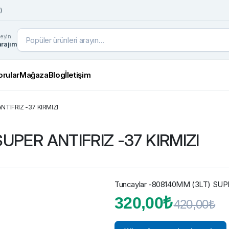
)
leyin
rajım
orular
Mağaza
Blog
İletişim
NTIFRIZ -37 KIRMIZI
SUPER ANTIFRIZ -37 KIRMIZI
Tuncaylar -808140MM (3LT) SUP
O
Ş
320,00
₺
420,00
₺
fi
a