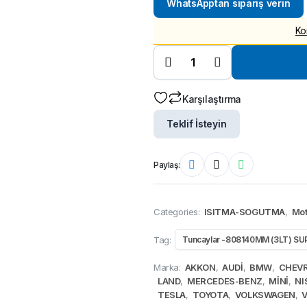
WhatsApptan sipariş verin
4
fi
Ko
Tuncaylar
-808140MM
(3LT) SUPER
3
ANTIFRIZ
-37 KIRMIZI
quantity
Karşılaştırma
Teklif İsteyin
Paylaş:
Categories:
ISITMA-SOGUTMA
,
Mot
Tag:
Tuncaylar -808140MM (3LT) SUP
Marka:
AKKON
,
AUDİ
,
BMW
,
CHEV
LAND
,
MERCEDES-BENZ
,
MİNİ
,
NI
TESLA
,
TOYOTA
,
VOLKSWAGEN
,