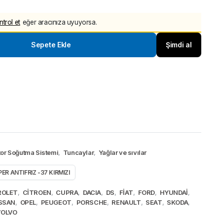
20,00₺.
yat:
ntrol et
eğer aracınıza uyuyorsa.
20,00₺.
Sepete Ekle
Şimdi al
15%
or Soğutma Sistemi
,
Tuncaylar
,
Yağlar ve sıvılar
DİREKSİYON SARGISI AIRB
ER ANTIFRIZ -37 KIRMIZI
ZEMBEREGİ MEGAN IV
255545857R SAGEMFRANS
ROLET
,
CİTROEN
,
CUPRA
,
DACIA
,
DS
,
FİAT
,
FORD
,
HYUNDAİ
,
1.500,00
₺
1.750,00
₺
SSAN
,
OPEL
,
PEUGEOT
,
PORSCHE
,
RENAULT
,
SEAT
,
SKODA
,
Tüm indirimli ürünleri görü
VOLVO