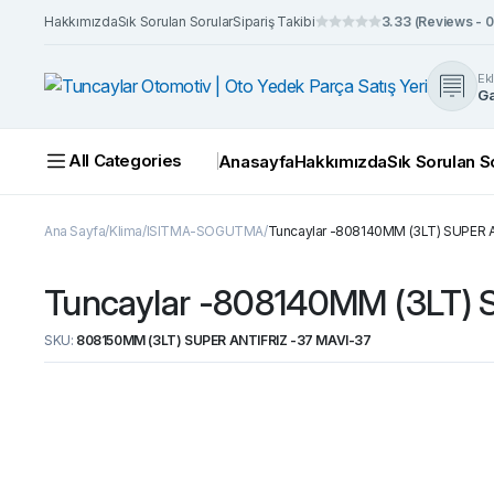
Hakkımızda
Sık Sorulan Sorular
Sipariş Takibi
3.33 (Reviews - 0
Ek
Ga
All Categories
Anasayfa
Hakkımızda
Sık Sorulan S
Ana Sayfa
Klima
ISITMA-SOGUTMA
Tuncaylar -808140MM (3LT) SUPER A
Tuncaylar -808140MM (3LT) 
SKU:
808150MM (3LT) SUPER ANTIFRIZ -37 MAVI-37